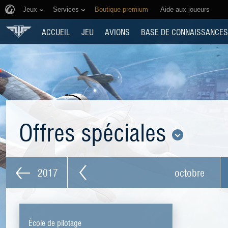
Jeux
Services
Boutique premium
Aide aux joueurs
ACCUEIL
JEU
AVIONS
BASE DE CONNAISSANCES
Offres spéciales
2017
octobre
École de pilotage