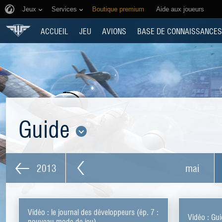
Jeux
Services
Boutique premium
Aide aux joueurs
ACCUEIL
JEU
AVIONS
BASE DE CONNAISSANCES
Guide
2013
mai
Vidéo : le journal des développeurs (ép. 7 :
Vidéo : Gui
nouveau mode de jeu)