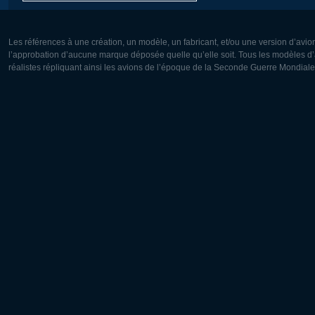
Les références à une création, un modèle, un fabricant, et/ou une version d’avio
l’approbation d’aucune marque déposée quelle qu’elle soit. Tous les modèles d’a
réalistes répliquant ainsi les avions de l’époque de la Seconde Guerre Mondiale
Europe:
Amérique
Deutsch
English
English
Français
Čeština
Polski