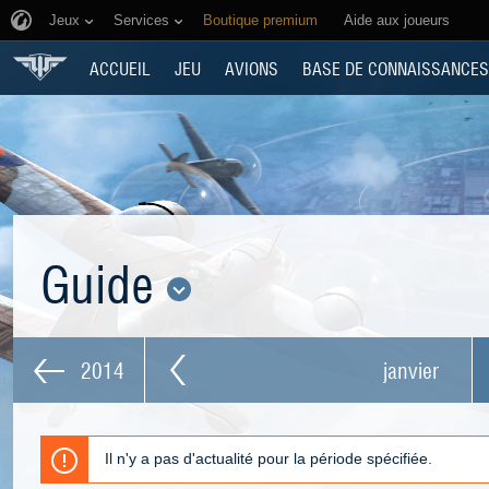
Jeux
Services
Boutique premium
Aide aux joueurs
ACCUEIL
JEU
AVIONS
BASE DE CONNAISSANCES
Guide
2014
janvier
Il n'y a pas d'actualité pour la période spécifiée.