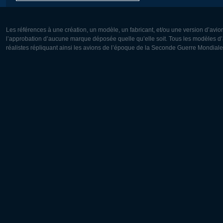
Les références à une création, un modèle, un fabricant, et/ou une version d’avio
l’approbation d’aucune marque déposée quelle qu’elle soit. Tous les modèles d’a
réalistes répliquant ainsi les avions de l’époque de la Seconde Guerre Mondiale
Europe:
Amérique
Deutsch
English
English
Français
Čeština
Polski