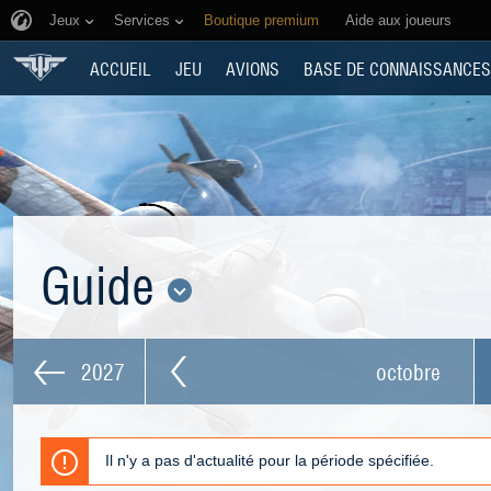
Jeux
Services
Boutique premium
Aide aux joueurs
ACCUEIL
JEU
AVIONS
BASE DE CONNAISSANCES
Guide
2027
octobre
Il n'y a pas d'actualité pour la période spécifiée.