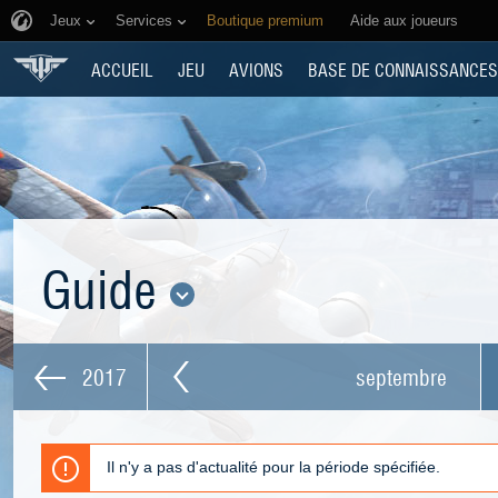
Jeux
Services
Boutique premium
Aide aux joueurs
ACCUEIL
JEU
AVIONS
BASE DE CONNAISSANCES
Guide
2017
septembre
Il n'y a pas d'actualité pour la période spécifiée.