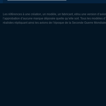
Les références à une création, un modèle, un fabricant, et/ou une version d’avio
l’approbation d’aucune marque déposée quelle qu’elle soit. Tous les modèles d’a
réalistes répliquant ainsi les avions de l’époque de la Seconde Guerre Mondiale
Europe:
Amérique
Deutsch
English
English
Français
Čeština
Polski