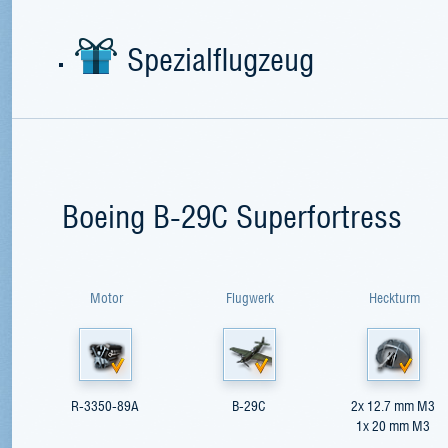
Spezialflugzeug
Boeing B-29C Superfortress
Motor
Flugwerk
Heckturm
R-3350-89A
B-29C
2х 12.7 mm M3
1х 20 mm М3