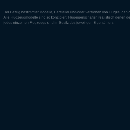
Der Bezug bestimmter Modelle, Hersteller und/oder Versionen von Flugzeugen di
Alle Flugzeugmodelle sind so konzipiert, Flugeigenschaften realistisch denen 
jedes einzelnen Flugzeugs sind im Besitz des jeweiligen Eigentümers.
Europa:
Nordamer
Deutsch
English
English
Français
Čeština
Polski
Русский