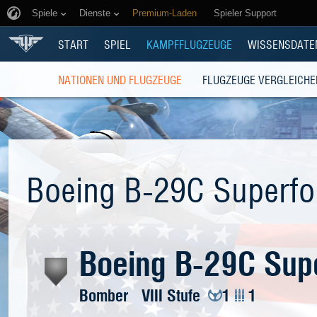
Spiele
Dienste
Premium-Laden
Spieler Support
START
SPIEL
KAMPFFLUGZEUGE
WISSENSDATE
NATIONEN UND FLUGZEUGE
FLUGZEUGE VERGLEICHE
Boeing B-29C Superfo
Boeing B-29C Supe
Bomber
VIII Stufe
1
1