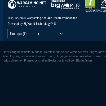
© 2012–2026 Wargaming.net. Alle Rechte vorbehalten.
Powered by BigWorld Technology™ ©
Europa (Deutsch)
Der Bezug bestimmter Modelle, Hersteller und/oder Versionen von Flugzeugen di
Alle Flugzeugmodelle sind so konzipiert, Flugeigenschaften realistisch denen 
jedes einzelnen Flugzeugs sind im Besitz des jeweiligen Eigentümers.
Europa:
Nordamer