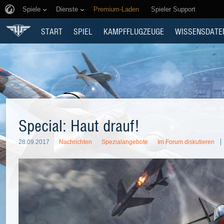
Spiele
Dienste
Premium-Laden
Spieler Support
START
SPIEL
KAMPFFLUGZEUGE
WISSENSDATE
Special: Haut drauf!
28.09.2017
Nachrichten
Spezialangebote
Im Forum diskutieren