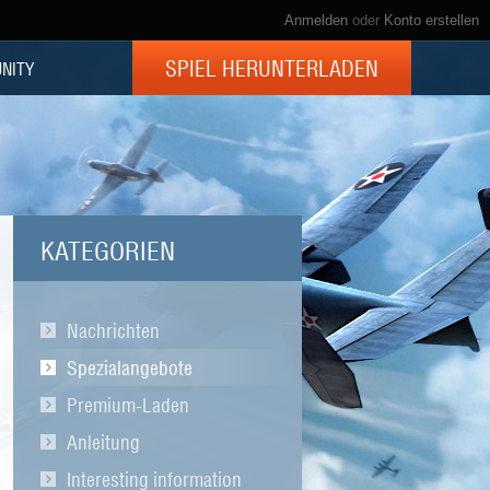
Anmelden
oder
Konto erstellen
SPIEL HERUNTERLADEN
NITY
KATEGORIEN
Nachrichten
Spezialangebote
Premium-Laden
Anleitung
Interesting information