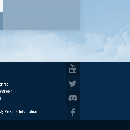
ertrag
anfragen
g
 My Personal Information