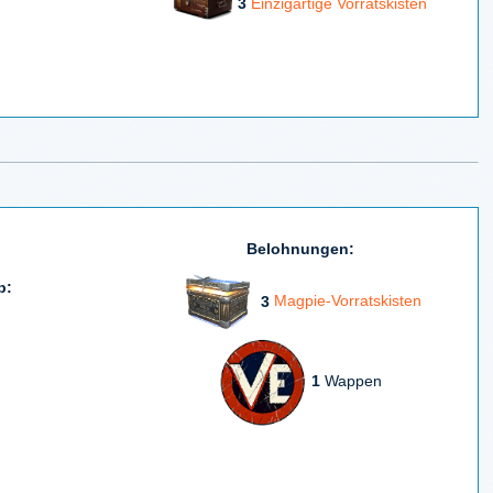
3
Einzigartige Vorratskisten
Belohnungen:
b:
3
Magpie-Vorratskisten
1
Wappen