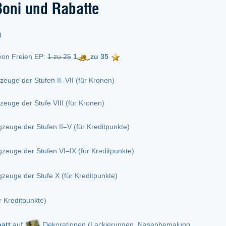
Boni und Rabatte
g
von Freien EP:
1 zu 25
1
zu 35
euge der Stufen II–VII (für Kronen)
euge der Stufe VIII (für Kronen)
zeuge der Stufen II–V (für Kreditpunkte)
zeuge der Stufen VI–IX (für Kreditpunkte)
zeuge der Stufe X (für Kreditpunkte)
 Kreditpunkte)
att
auf
Dekorationen (Lackierungen, Nasenbemalung,