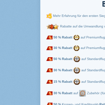
Mehr Erfahrung für den ersten Sie
Rabatte auf die Umwandlung 
50 % Rabatt
auf Premiumflugz
30 % Rabatt
auf Premiumflugz
50 % Rabatt
auf Standardflug
30 % Rabatt
auf Standardflug
15 % Rabatt
auf Standardflug
30 % Rabatt
auf
Zubehör (für
50 %
Kronen- und Kreditpunkt-
Rab