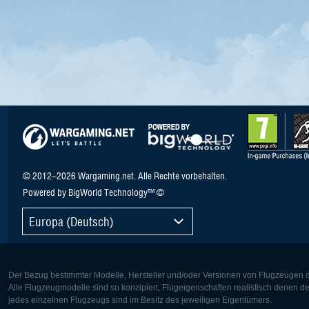
© 2012–2026 Wargaming.net. Alle Rechte vorbehalten.
Powered by BigWorld Technology™ ©
Europa (Deutsch)
Der Bezug bestimmter Modelle, Hersteller und/oder Versionen von Flugzeugen di
Alle Flugzeugmodelle sind so konzipiert, Flugeigenschaften realistisch denen 
jedes einzelnen Flugzeugs sind im Besitz des jeweiligen Eigentümers.