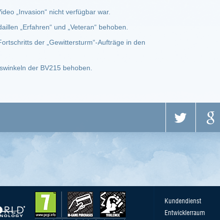
eo „Invasion“ nicht verfügbar war.
daillen „Erfahren“ und „Veteran“ behoben.
ortschritts der „Gewittersturm“-Aufträge in den
sswinkeln der BV215 behoben.
Kundendienst
Entwicklerraum