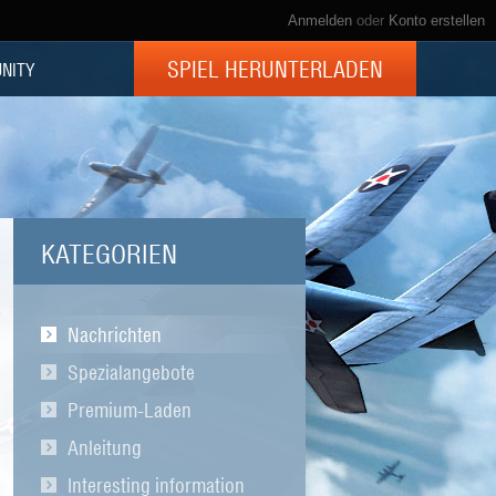
Anmelden
oder
Konto erstellen
SPIEL HERUNTERLADEN
NITY
KATEGORIEN
Nachrichten
Spezialangebote
Premium-Laden
Anleitung
Interesting information