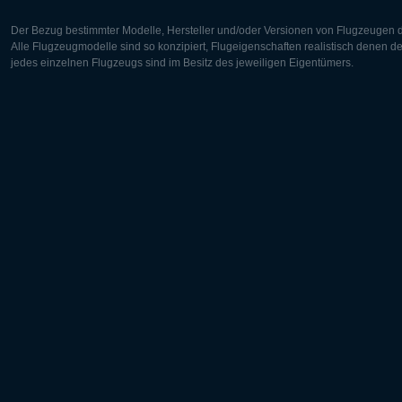
Der Bezug bestimmter Modelle, Hersteller und/oder Versionen von Flugzeugen di
Alle Flugzeugmodelle sind so konzipiert, Flugeigenschaften realistisch denen 
jedes einzelnen Flugzeugs sind im Besitz des jeweiligen Eigentümers.
Europa:
Nordamer
Deutsch
English
English
Français
Čeština
Polski
Русский