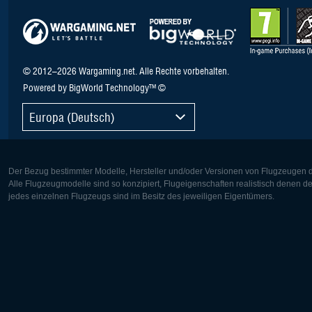
© 2012–2026 Wargaming.net. Alle Rechte vorbehalten.
Powered by BigWorld Technology™ ©
Europa (Deutsch)
Der Bezug bestimmter Modelle, Hersteller und/oder Versionen von Flugzeugen di
Alle Flugzeugmodelle sind so konzipiert, Flugeigenschaften realistisch denen 
jedes einzelnen Flugzeugs sind im Besitz des jeweiligen Eigentümers.
Europa:
Nordamer