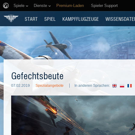
Spiele
Dienste
Premium-Laden
Spieler Support
START
SPIEL
KAMPFFLUGZEUGE
WISSENSDATE
Gefechtsbeute
07.02.2019
Spezialangebote
In anderen Sprachen: