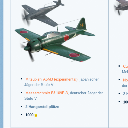
Cu
Meh
Mitsubishi A6M3 (experimental)
, japanischer
No
Jäger der Stufe V
der
Messerschmitt Bf 109E-3
, deutscher Jäger der
2 
Stufe V
10
2 Hangarstellplätze
1000