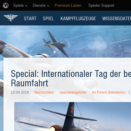
Spiele
Dienste
Premium-Laden
Spieler Support
START
SPIEL
KAMPFFLUGZEUGE
WISSENSDATE
Special: Internationaler Tag der 
Raumfahrt
12.04.2018
Nachrichten
Spezialangebote
Im Forum diskutieren