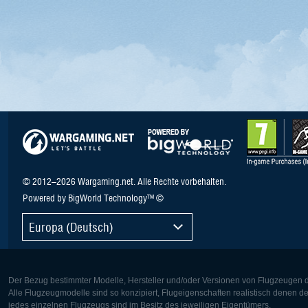
© 2012–2026 Wargaming.net. Alle Rechte vorbehalten.
Powered by BigWorld Technology™ ©
Europa (Deutsch)
Der Bezug bestimmter Modelle, Hersteller und/oder Versionen von Flugzeugen di
Alle Flugzeugmodelle sind so konzipiert, Flugeigenschaften realistisch denen 
jedes einzelnen Flugzeugs sind im Besitz des jeweiligen Eigentümers.