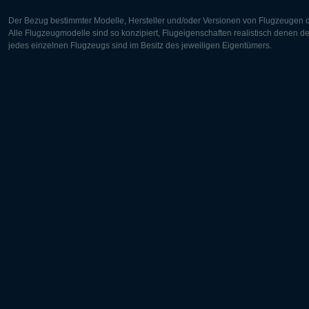
Der Bezug bestimmter Modelle, Hersteller und/oder Versionen von Flugzeugen di
Alle Flugzeugmodelle sind so konzipiert, Flugeigenschaften realistisch denen 
jedes einzelnen Flugzeugs sind im Besitz des jeweiligen Eigentümers.
Europa:
Nordamer
Deutsch
English
English
Français
Čeština
Polski
Русский