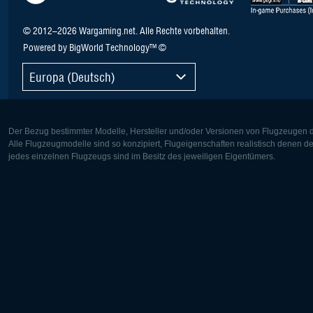
© 2012–2026 Wargaming.net. Alle Rechte vorbehalten.
Powered by BigWorld Technology™ ©
Europa (Deutsch)
Der Bezug bestimmter Modelle, Hersteller und/oder Versionen von Flugzeugen di
Alle Flugzeugmodelle sind so konzipiert, Flugeigenschaften realistisch denen 
jedes einzelnen Flugzeugs sind im Besitz des jeweiligen Eigentümers.
Europa:
Nordamer
Deutsch
English