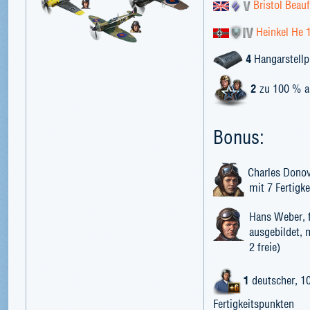
Bristol Beauf
Heinkel He 
4
Hangarstellp
2
zu 100 % a
Bonus:
Charles Donov
mit 7 Fertigke
Hans Weber, 
ausgebildet, m
2 freie)
1
deutscher, 10
Fertigkeitspunkten