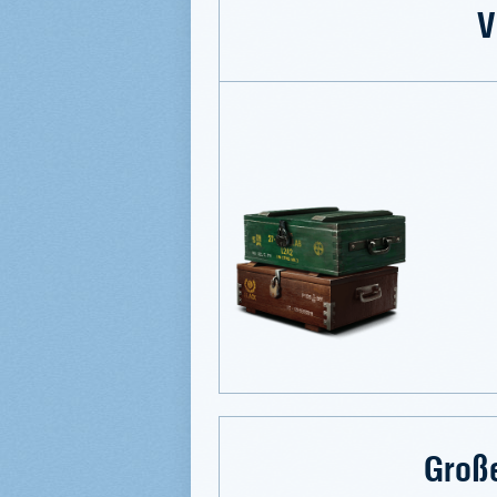
V
Groß