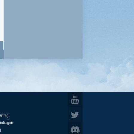
ertrag
anfragen
g