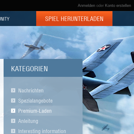
Anmelden
oder
Konto erstellen
SPIEL HERUNTERLADEN
NITY
KATEGORIEN
Nachrichten
Spezialangebote
Premium-Laden
Anleitung
Interesting information