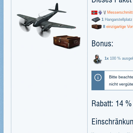
Messerschmitt
1
Hangarstellplatz
8
einzigartige Vor
Bonus:
1x
100 % ausgebi
Bitte beacht
nicht vergüt
Rabatt: 14 %
Einschränku