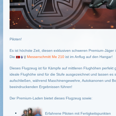
Piloten!
Es ist höchste Zeit, diesen exklusiven schweren Premium-Jäger 
Die
Messerschmitt Me 210
ist im Anflug auf den Hangar!
Dieses Flugzeug ist für Kämpfe auf mittleren Flughöhen perfekt 
ideale Flughöhe sind für die Stufe ausgezeichnet und lassen es 
aufschließen, während Maschinengewehre, Autokanonen und Bo
beeindruckenden Ergebnissen führen!
Der Premium-Laden bietet dieses Flugzeug sowie:
Erfahrene Piloten mit Fertigkeitspunkten