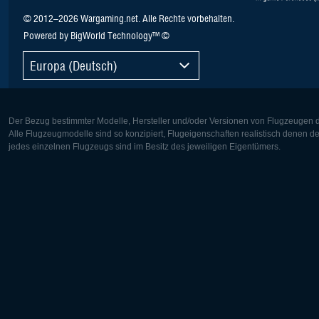
© 2012–2026 Wargaming.net. Alle Rechte vorbehalten.
Powered by BigWorld Technology™ ©
Europa (Deutsch)
Der Bezug bestimmter Modelle, Hersteller und/oder Versionen von Flugzeugen di
Alle Flugzeugmodelle sind so konzipiert, Flugeigenschaften realistisch denen 
jedes einzelnen Flugzeugs sind im Besitz des jeweiligen Eigentümers.
Europa:
Nordamer
Deutsch
English
English