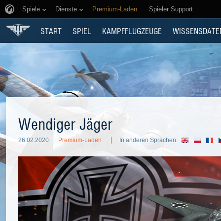
Spiele
Dienste
Premium-Laden
Spieler Support
START
SPIEL
KAMPFFLUGZEUGE
WISSENSDATE
Wendiger Jäger
26.02.2020
Premium-Laden
In anderen Sprachen: