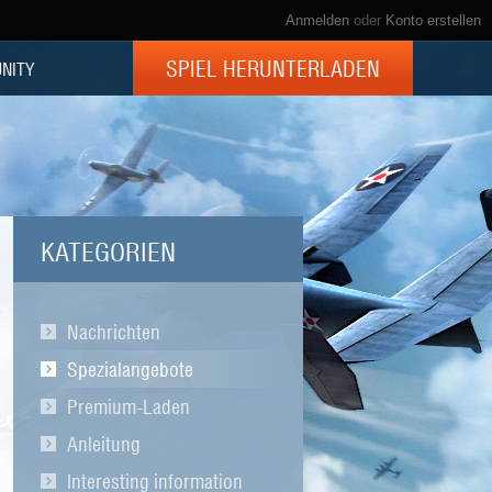
Anmelden
oder
Konto erstellen
SPIEL HERUNTERLADEN
NITY
KATEGORIEN
Nachrichten
Spezialangebote
Premium-Laden
Anleitung
Interesting information