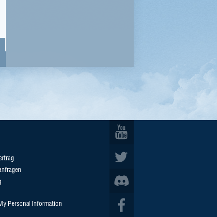
ertrag
anfragen
g
 My Personal Information