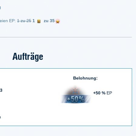
g
eien EP:
1 zu 25
1
zu 35
Aufträge
Belohnung:
 3
+50 %
EP
n