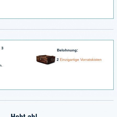
 3
Belohnung:
2
Einzigartige Vorratskisten
n
.
Hebt ab!