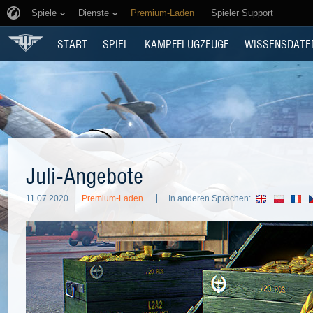
Spiele
Dienste
Premium-Laden
Spieler Support
START
SPIEL
KAMPFFLUGZEUGE
WISSENSDATE
Juli-Angebote
11.07.2020
Premium-Laden
In anderen Sprachen: