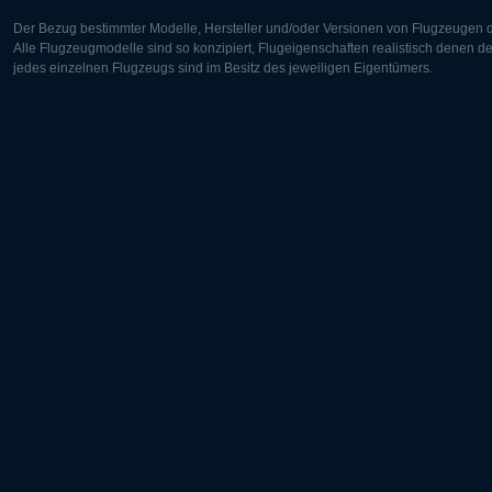
Der Bezug bestimmter Modelle, Hersteller und/oder Versionen von Flugzeugen di
Alle Flugzeugmodelle sind so konzipiert, Flugeigenschaften realistisch denen 
jedes einzelnen Flugzeugs sind im Besitz des jeweiligen Eigentümers.
Europa:
Nordamer
Deutsch
English
English
Français
Čeština
Polski
Русский