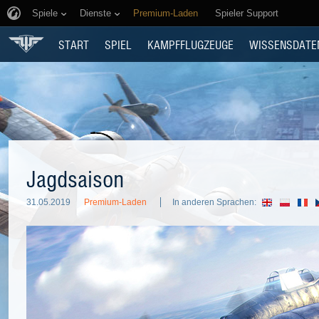
Spiele
Dienste
Premium-Laden
Spieler Support
START
SPIEL
KAMPFFLUGZEUGE
WISSENSDATE
Jagdsaison
31.05.2019
Premium-Laden
In anderen Sprachen: