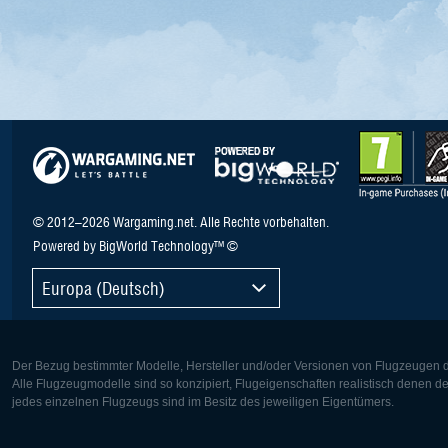
© 2012–2026 Wargaming.net. Alle Rechte vorbehalten.
Powered by BigWorld Technology™ ©
Europa (Deutsch)
Der Bezug bestimmter Modelle, Hersteller und/oder Versionen von Flugzeugen di
Alle Flugzeugmodelle sind so konzipiert, Flugeigenschaften realistisch denen 
jedes einzelnen Flugzeugs sind im Besitz des jeweiligen Eigentümers.