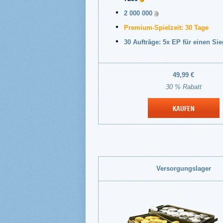
2 000 000
Premium-Spielzeit: 30 Tage
30 Aufträge: 5x EP für einen Sie
49,99 €
30 % Rabatt
KAUFEN
Versorgungslager