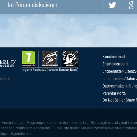
Im Forum diskutieren
Kundendienst
Entwicklerraum
Endbenutzer-Lizenzv
ehalten.
Inhalt melden/Daten 
Datenschutzerklärun
Parental Portal
Do Not Sell or Share
r Versionen von Flugzeugen dient nur der historischen Genauigkeit und zeigt kein
nschaften realistisch denen der Flugzeuge in der Ära des zweiten Weltkriegs wie
iligen Eigentümers.