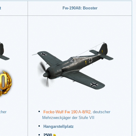
t
Fw-190A8: Booster
cher
Focke-Wulf Fw 190 A-8/R2
, deutscher
Mehrzweckjäger der Stufe VII
Hangarstellplatz
2500