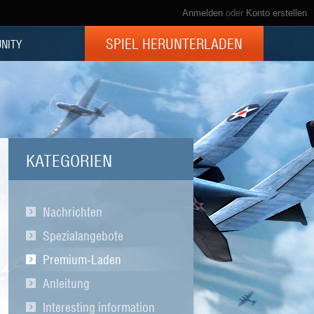
Anmelden
oder
Konto erstellen
SPIEL HERUNTERLADEN
NITY
KATEGORIEN
Nachrichten
Spezialangebote
Premium-Laden
Anleitung
Interesting information