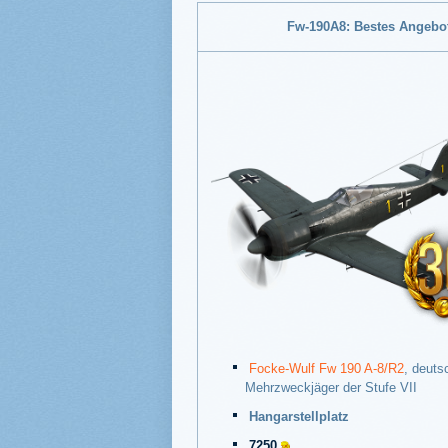
Fw-190A8: Bestes Angebo
Focke-Wulf Fw 190 A-8/R2
, deuts
Mehrzweckjäger der Stufe VII
Hangarstellplatz
7250