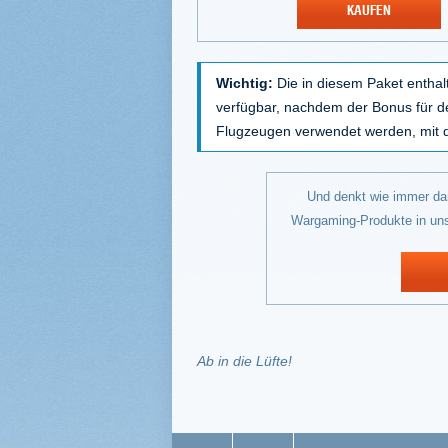
KAUFEN
Wichtig:
Die in diesem Paket enthalt
verfügbar, nachdem der Bonus für d
Flugzeugen verwendet werden, mit 
Und denkt wie immer dar
Wargaming-Produkte in un
Ab in die Lüfte!