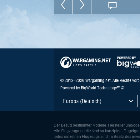
© 2012–2026 Wargaming.net. Alle Rechte vorb
Powered by BigWorld Technology™ ©
Europa (Deutsch)
Der Bezug bestimmter Modelle, Hersteller und/ode
Alle Flugzeugmodelle sind so konzipiert, Flugeige
jedes einzelnen Flugzeugs sind im Besitz des jewe