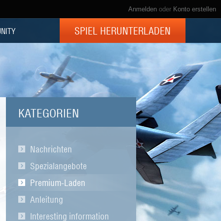
Anmelden
oder
Konto erstellen
SPIEL HERUNTERLADEN
NITY
KATEGORIEN
Nachrichten
Spezialangebote
Premium-Laden
Anleitung
Interesting information