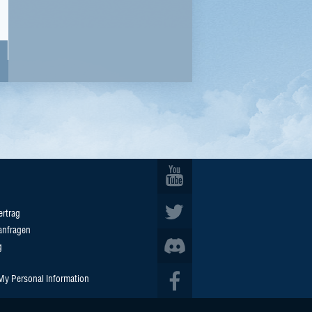
ertrag
anfragen
g
 My Personal Information