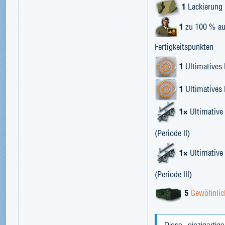
1
Lackierung
1
zu 100 % aus
Fertigkeitspunkten
1
Ultimatives 
1
Ultimatives 
1×
Ultimative
(Periode II)
1×
Ultimative
(Periode III)
5
Gewöhnlich
Diese einzigartig