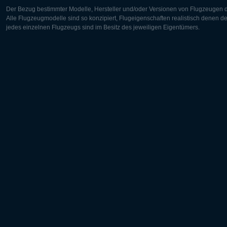
Der Bezug bestimmter Modelle, Hersteller und/oder Versionen von Flugzeugen di
Alle Flugzeugmodelle sind so konzipiert, Flugeigenschaften realistisch denen 
jedes einzelnen Flugzeugs sind im Besitz des jeweiligen Eigentümers.
Europa:
Nordamer
Deutsch
English
English
Français
Čeština
Polski
Русский