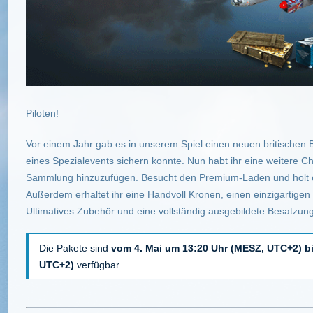
Piloten!
Vor einem Jahr gab es in unserem Spiel einen neuen britische
eines Spezialevents sichern konnte. Nun habt ihr eine weitere C
Sammlung hinzuzufügen. Besucht den Premium-Laden und holt 
Außerdem erhaltet ihr eine Handvoll Kronen, einen einzigartigen
Ultimatives Zubehör und eine vollständig ausgebildete Besatzung
Die Pakete sind
vom 4. Mai um 13:20 Uhr (MESZ, UTC+2) b
UTC+2)
verfügbar.