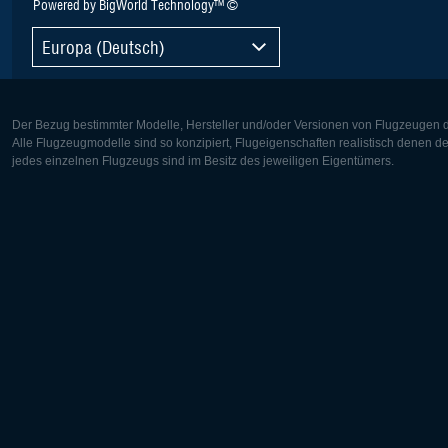
Powered by BigWorld Technology™ ©
Europa (Deutsch)
Der Bezug bestimmter Modelle, Hersteller und/oder Versionen von Flugzeugen di
Alle Flugzeugmodelle sind so konzipiert, Flugeigenschaften realistisch denen 
jedes einzelnen Flugzeugs sind im Besitz des jeweiligen Eigentümers.
Europa:
Nordamer
Deutsch
English
English
Français