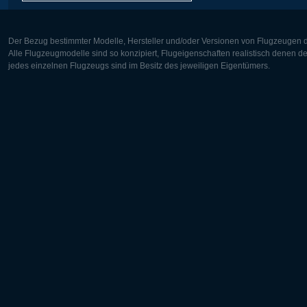
Der Bezug bestimmter Modelle, Hersteller und/oder Versionen von Flugzeugen di
Alle Flugzeugmodelle sind so konzipiert, Flugeigenschaften realistisch denen 
jedes einzelnen Flugzeugs sind im Besitz des jeweiligen Eigentümers.
Europa:
Nordamer
Deutsch
English
English
Français
Čeština
Polski