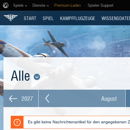
Spiele
Dienste
Premium-Laden
Spieler Support
START
SPIEL
KAMPFFLUGZEUGE
WISSENSDATE
Alle
2027
August
Es gibt keine Nachrichtenartikel für den angegebenen 