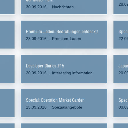
29.0
30.09.2016
Nachrichten
Premium-Laden: Bedrohungen entdeckt!
Speci
23.09.2016
Premium-Laden
22.0
Developer Diaries #15
Japa
20.09.2016
Interesting information
20.0
Special: Operation Market Garden
Speci
15.09.2016
Spezialangebote
09.0