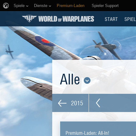
Spiele
Dienste
Premium-Laden
Spieler Support
START
SPIEL
Alle
2015
Premium-Laden: All-In!