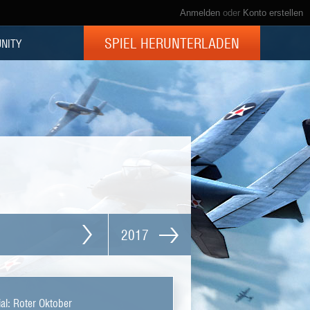
Anmelden
oder
Konto erstellen
SPIEL HERUNTERLADEN
NITY
2017
al: Roter Oktober