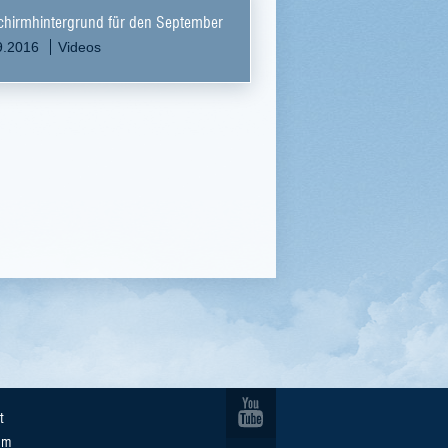
chirmhintergrund für den September
9.2016
Videos
t
um