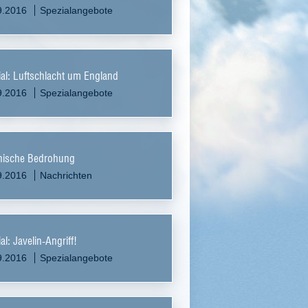
9.2016
Spezialangebote
al: Luftschlacht um England
9.2016
Spezialangebote
nische Bedrohung
9.2016
Nachrichten
al: Javelin-Angriff!
9.2016
Spezialangebote