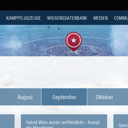
KAMPFFLUGZEUGE
WISSENSDATENBANK
MEDIEN
COMMU
August
September
Oktober
Hybrid Wars wurde veröffentlicht – Kampf
Speci
der Maschinen!