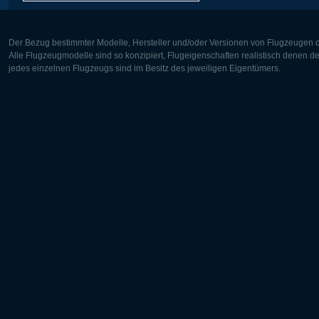
Der Bezug bestimmter Modelle, Hersteller und/oder Versionen von Flugzeugen di
Alle Flugzeugmodelle sind so konzipiert, Flugeigenschaften realistisch denen 
jedes einzelnen Flugzeugs sind im Besitz des jeweiligen Eigentümers.
Europa:
Nordamer
Deutsch
English
English
Français
Čeština
Polski