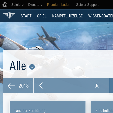
Spiele
Dienste
Premium-Laden
Spieler Support
START
SPIEL
KAMPFFLUGZEUGE
WISSENSDATE
Alle
2018
Juli
Tanz der Zerstörung
Eine helfe