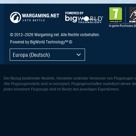
© 2012–2026 Wargaming.net. Alle Rechte vorbehalten.
Powered by BigWorld Technology™ ©
Europa (Deutsch)
Der Bezug bestimmter Modelle, Hersteller und/oder Versionen von Flugzeugen di
Alle Flugzeugmodelle sind so konzipiert, Flugeigenschaften realistisch denen 
jedes einzelnen Flugzeugs sind im Besitz des jeweiligen Eigentümers.
Europa:
Nordamer