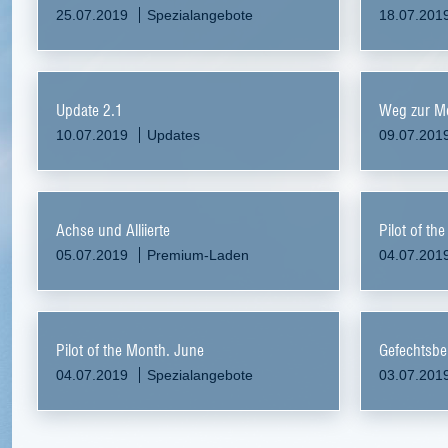
25.07.2019
Spezialangebote
18.07.201
Update 2.1
Weg zur Me
10.07.2019
Updates
09.07.201
Achse und Alliierte
Pilot of t
05.07.2019
Premium-Laden
04.07.201
Pilot of the Month. June
Gefechtsber
04.07.2019
Spezialangebote
03.07.201