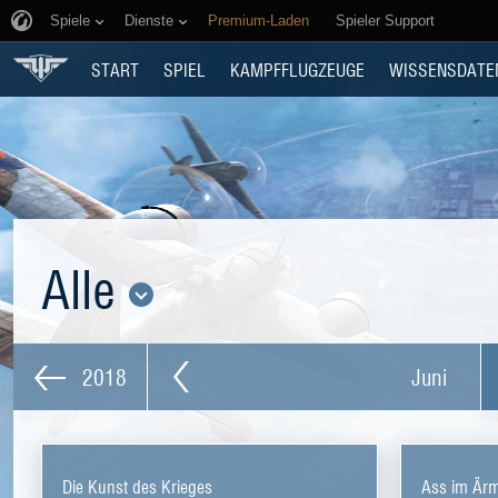
Spiele
Dienste
Premium-Laden
Spieler Support
START
SPIEL
KAMPFFLUGZEUGE
WISSENSDATE
Alle
2018
Juni
Die Kunst des Krieges
Ass im Ärm