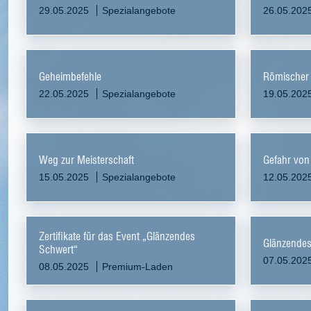
29.05.2025
Spezialangebote
26.05.202
Geheimbefehle
Römischer
22.05.2025
Spezialangebote
19.05.202
Weg zur Meisterschaft
Gefahr von
15.05.2025
Spezialangebote
12.05.202
Zertifikate für das Event „Glänzendes
Glänzende
Schwert“
07.05.202
08.05.2025
Premium-Laden