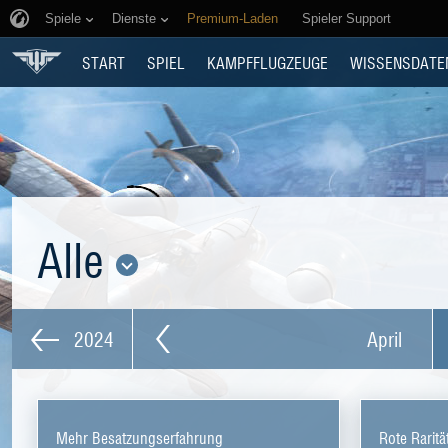
Spiele
Dienste
Premium-Laden
Spieler Support
START
SPIEL
KAMPFFLUGZEUGE
WISSENSDATE
Alle
2024
April
Mehr Besatzungserfahrung
Rote Raritä