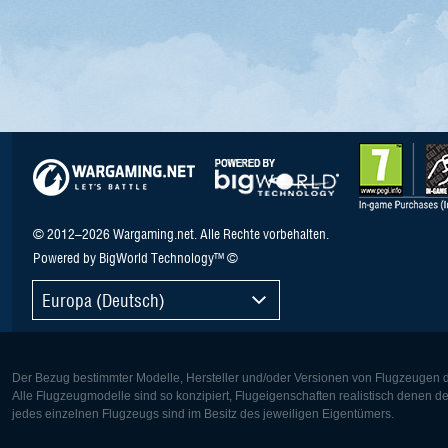
© 2012–2026 Wargaming.net. Alle Rechte vorbehalten.
Powered by BigWorld Technology™ ©
Europa (Deutsch)
Der Bezug bestimmter Modelle, Hersteller und/oder Versionen von Flugzeugen di
Alle Flugzeugmodelle sind so konzipiert, Flugeigenschaften realistisch denen 
jedes einzelnen Flugzeugs sind im Besitz des jeweiligen Eigentümers.