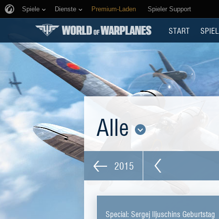
Spiele
Dienste
Premium-Laden
Spieler Support
START
SPIEL
Alle
2015
Special: Sergej Iljuschins Geburtstag