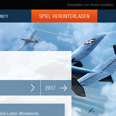
Anmelden
oder
Konto erstellen
SPIEL HERUNTERLADEN
NITY
2017
ium-Laden: Monatsende