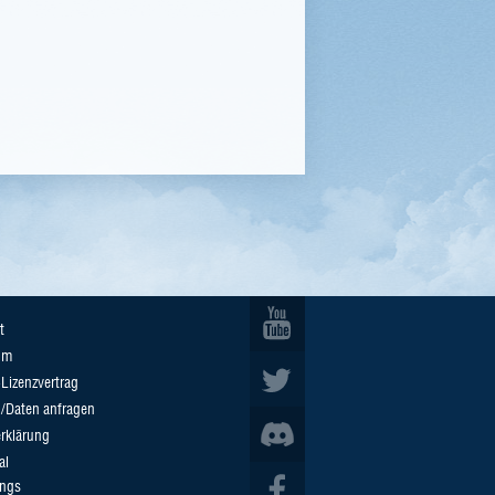
t
um
Lizenzvertrag
n/Daten anfragen
rklärung
al
ings