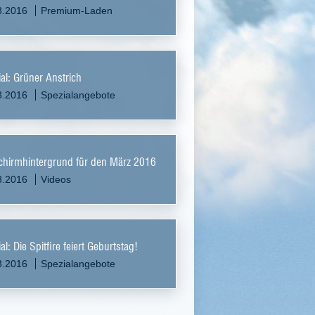
3.2016
Premium-Laden
al: Grüner Anstrich
3.2016
Spezialangebote
chirmhintergrund für den März 2016
3.2016
Videos
al: Die Spitfire feiert Geburtstag!
3.2016
Spezialangebote