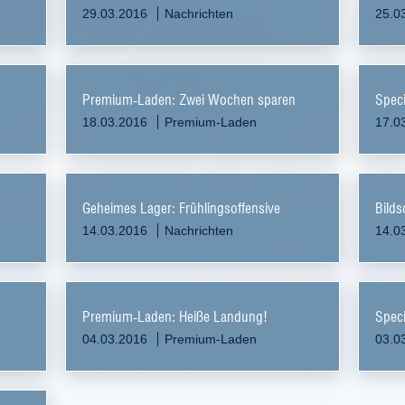
29.03.2016
Nachrichten
25.0
Premium-Laden: Zwei Wochen sparen
Speci
18.03.2016
Premium-Laden
17.0
Geheimes Lager: Frühlingsoffensive
Bilds
14.03.2016
Nachrichten
14.0
Premium-Laden: Heiße Landung!
Speci
04.03.2016
Premium-Laden
03.0