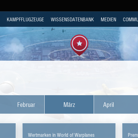
KAMPFFLUGZEUGE
WISSENSDATENBANK
MEDIEN
COMMU
Februar
März
April
Wertmarken in World of Warplanes
Prem