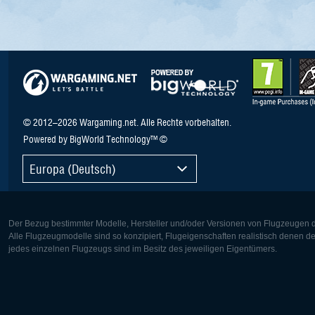
© 2012–2026 Wargaming.net. Alle Rechte vorbehalten.
Powered by BigWorld Technology™ ©
Europa (Deutsch)
Der Bezug bestimmter Modelle, Hersteller und/oder Versionen von Flugzeugen di
Alle Flugzeugmodelle sind so konzipiert, Flugeigenschaften realistisch denen 
jedes einzelnen Flugzeugs sind im Besitz des jeweiligen Eigentümers.