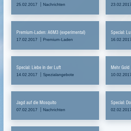
25.02.2017
Nachrichten
23.02.201
Premium-Laden: A6M3 (experimental)
Special: Lu
17.02.2017
Premium-Laden
16.02.201
Special: Liebe in der Luft
Mehr Gold 
14.02.2017
Spezialangebote
10.02.201
Jagd auf die Mosquito
Special: D
07.02.2017
Nachrichten
02.02.201