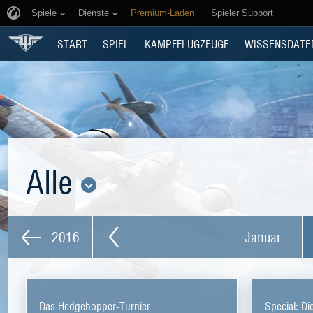
Spiele
Dienste
Premium-Laden
Spieler Support
START
SPIEL
KAMPFFLUGZEUGE
WISSENSDATE
Alle
2016
Januar
Das Hedgehopper-Turnier
Special: D