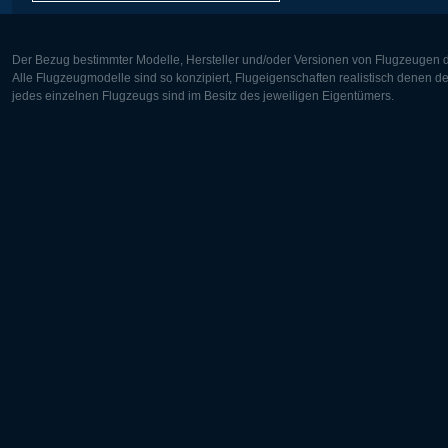
Der Bezug bestimmter Modelle, Hersteller und/oder Versionen von Flugzeugen di
Alle Flugzeugmodelle sind so konzipiert, Flugeigenschaften realistisch denen 
jedes einzelnen Flugzeugs sind im Besitz des jeweiligen Eigentümers.
Europa:
Nordamer
Deutsch
English
English
Français
Čeština
Polski