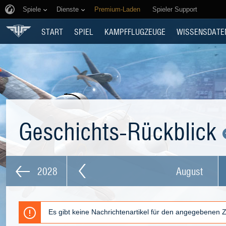
Spiele
Dienste
Premium-Laden
Spieler Support
START
SPIEL
KAMPFFLUGZEUGE
WISSENSDATE
Geschichts-Rückblick
2028
August
Es gibt keine Nachrichtenartikel für den angegebenen 