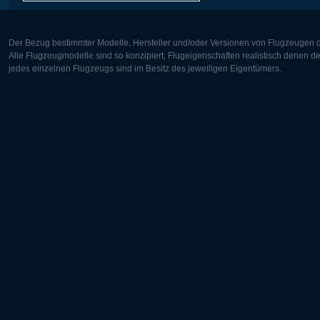
Der Bezug bestimmter Modelle, Hersteller und/oder Versionen von Flugzeugen di
Alle Flugzeugmodelle sind so konzipiert, Flugeigenschaften realistisch denen 
jedes einzelnen Flugzeugs sind im Besitz des jeweiligen Eigentümers.
Europa:
Nordamer
Deutsch
English
English
Français
Čeština
Polski