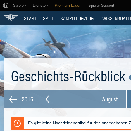
Spiele
Dienste
Premium-Laden
Spieler Support
START
SPIEL
KAMPFFLUGZEUGE
WISSENSDATE
Geschichts-Rückblick
2016
August
Es gibt keine Nachrichtenartikel für den angegebenen 