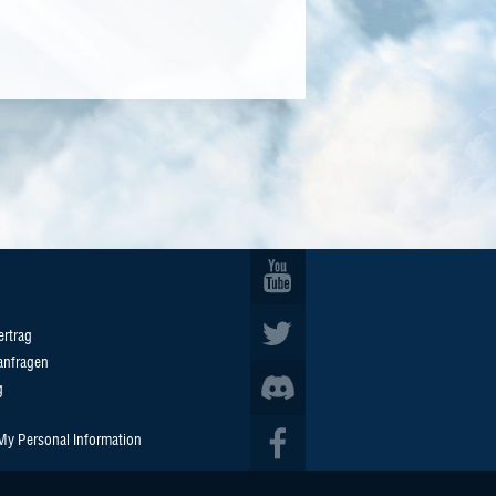
ertrag
anfragen
g
 My Personal Information