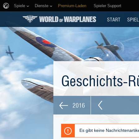
Spiele
Dienste
Premium-Laden
Spieler Support
START
SPIEL
Geschichts-R
2016
Es gibt keine Nachrichtenarti