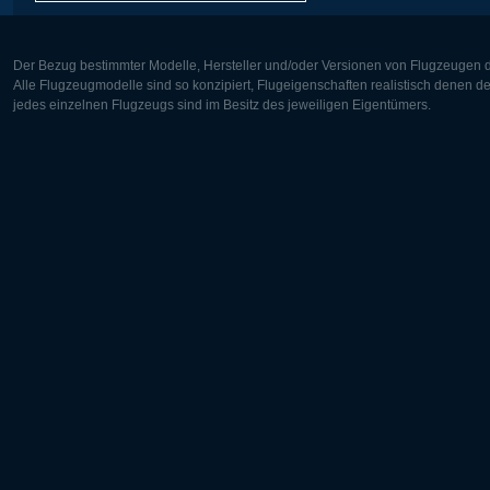
Der Bezug bestimmter Modelle, Hersteller und/oder Versionen von Flugzeugen di
Alle Flugzeugmodelle sind so konzipiert, Flugeigenschaften realistisch denen 
jedes einzelnen Flugzeugs sind im Besitz des jeweiligen Eigentümers.
Europa:
Nordamer
Deutsch
English
English
Français
Čeština
Polski