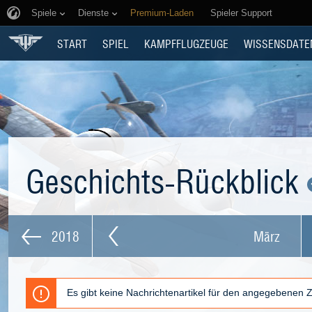
Spiele
Dienste
Premium-Laden
Spieler Support
START
SPIEL
KAMPFFLUGZEUGE
WISSENSDATE
Geschichts-Rückblick
2018
März
Es gibt keine Nachrichtenartikel für den angegebenen 