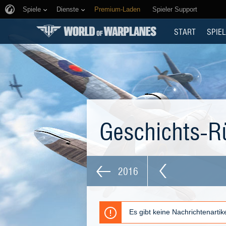
Spiele
Dienste
Premium-Laden
Spieler Support
START
SPIEL
Geschichts-R
2016
Es gibt keine Nachrichtenarti