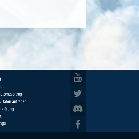
t
um
Lizenzvertrag
n/Daten anfragen
rklärung
al
ings