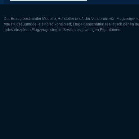
Der Bezug bestimmter Modelle, Hersteller und/oder Versionen von Flugzeugen di
Alle Flugzeugmodelle sind so konzipiert, Flugeigenschaften realistisch denen 
jedes einzelnen Flugzeugs sind im Besitz des jeweiligen Eigentümers.
Europa:
Nordamer
Deutsch
English
English
Français
Čeština
Polski