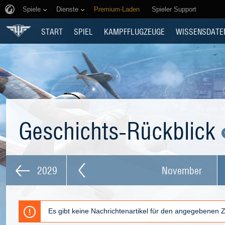
Spiele
Dienste
Premium-Laden
Spieler Support
START
SPIEL
KAMPFFLUGZEUGE
WISSENSDATE
Geschichts-Rückblick
2029
November
Es gibt keine Nachrichtenartikel für den angegebenen 