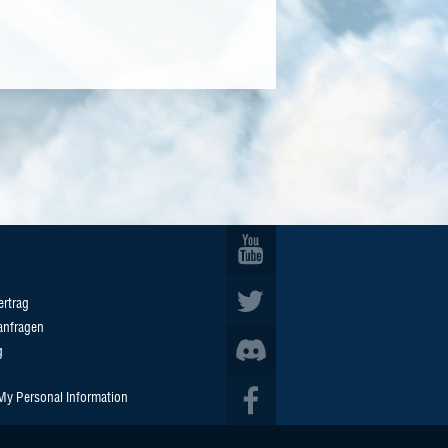
ertrag
anfragen
g
 My Personal Information