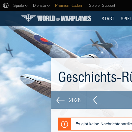
Spiele
Dienste
Premium-Laden
Spieler Support
START
SPIEL
Geschichts-R
2028
Es gibt keine Nachrichtenarti