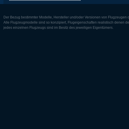
Der Bezug bestimmter Modelle, Hersteller und/oder Versionen von Flugzeugen di
Alle Flugzeugmodelle sind so konzipiert, Flugeigenschaften realistisch denen 
jedes einzelnen Flugzeugs sind im Besitz des jeweiligen Eigentümers.
Europa:
Nordamer
Deutsch
English
English
Français
Čeština
Polski