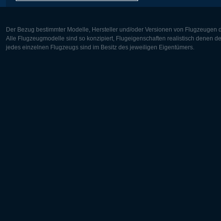
Der Bezug bestimmter Modelle, Hersteller und/oder Versionen von Flugzeugen di
Alle Flugzeugmodelle sind so konzipiert, Flugeigenschaften realistisch denen 
jedes einzelnen Flugzeugs sind im Besitz des jeweiligen Eigentümers.
Europa:
Nordamer
Deutsch
English
English
Français
Čeština
Polski