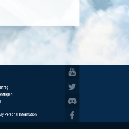
ertrag
anfragen
g
 My Personal Information