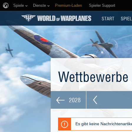
Spiele
Dienste
Premium-Laden
Spieler Support
START
SPIEL
Wettbewerbe
2028
Es gibt keine Nachrichtenarti