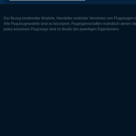
Der Bezug bestimmter Modelle, Hersteller und/oder Versionen von Flugzeugen di
Alle Flugzeugmodelle sind so konzipiert, Flugeigenschaften realistisch denen 
jedes einzelnen Flugzeugs sind im Besitz des jeweiligen Eigentümers.
Europa:
Nordamer
Deutsch
English
English
Français
Čeština
Polski