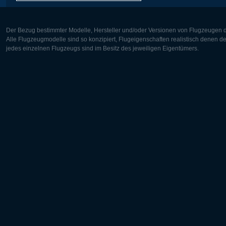
Der Bezug bestimmter Modelle, Hersteller und/oder Versionen von Flugzeugen di
Alle Flugzeugmodelle sind so konzipiert, Flugeigenschaften realistisch denen 
jedes einzelnen Flugzeugs sind im Besitz des jeweiligen Eigentümers.
Europa:
Nordamer
Deutsch
English
English
Français
Čeština
Polski