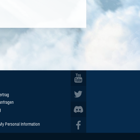
ertrag
anfragen
g
 My Personal Information