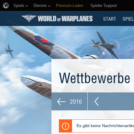
Spiele
Dienste
Premium-Laden
Spieler Support
START
SPIEL
Wettbewerbe
2016
Es gibt keine Nachrichtenarti