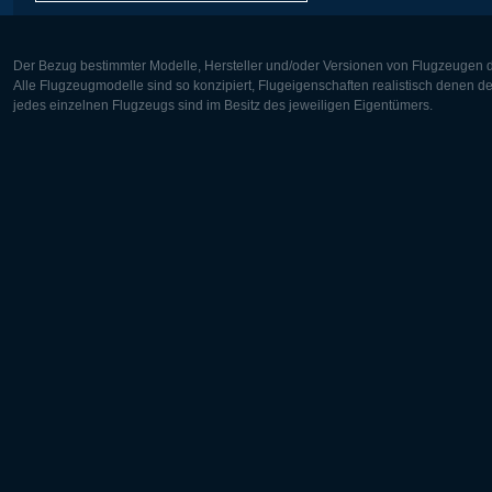
Der Bezug bestimmter Modelle, Hersteller und/oder Versionen von Flugzeugen di
Alle Flugzeugmodelle sind so konzipiert, Flugeigenschaften realistisch denen 
jedes einzelnen Flugzeugs sind im Besitz des jeweiligen Eigentümers.
Europa:
Nordamer
Deutsch
English
English
Français
Čeština
Polski