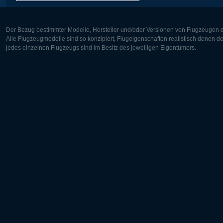
Der Bezug bestimmter Modelle, Hersteller und/oder Versionen von Flugzeugen di
Alle Flugzeugmodelle sind so konzipiert, Flugeigenschaften realistisch denen 
jedes einzelnen Flugzeugs sind im Besitz des jeweiligen Eigentümers.
Europa:
Nordamer
Deutsch
English
English
Français
Čeština
Polski