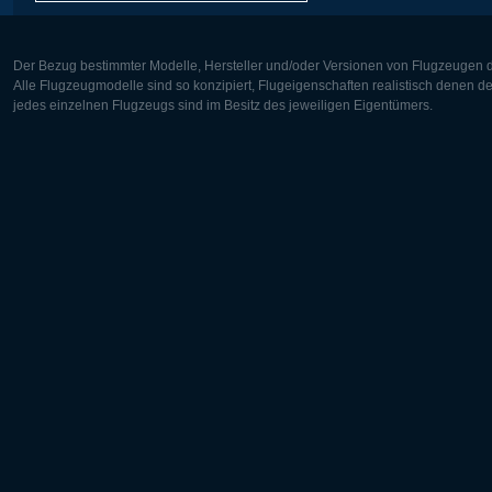
Der Bezug bestimmter Modelle, Hersteller und/oder Versionen von Flugzeugen di
Alle Flugzeugmodelle sind so konzipiert, Flugeigenschaften realistisch denen 
jedes einzelnen Flugzeugs sind im Besitz des jeweiligen Eigentümers.
Europa:
Nordamer
Deutsch
English
English
Français
Čeština
Polski