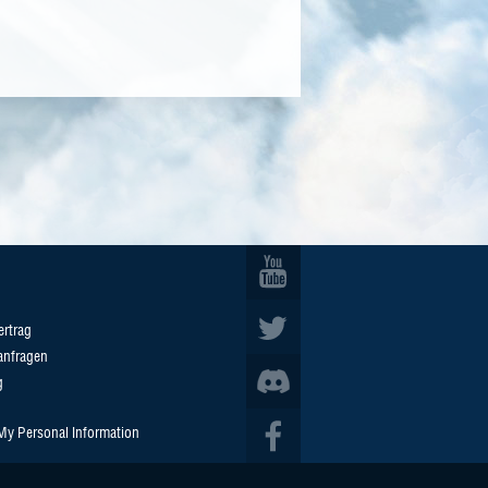
ertrag
anfragen
g
 My Personal Information