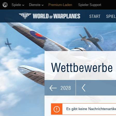
Spiele
Dienste
Premium-Laden
Spieler Support
START
SPIEL
Wettbewerbe
2028
Es gibt keine Nachrichtenarti