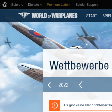
Spiele
Dienste
Premium-Laden
Spieler Support
START
SPIEL
Wettbewerbe
2022
Es gibt keine Nachrichtenarti