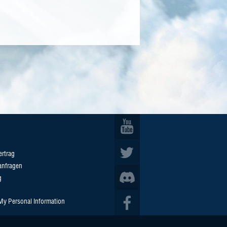
ertrag
anfragen
g
 My Personal Information